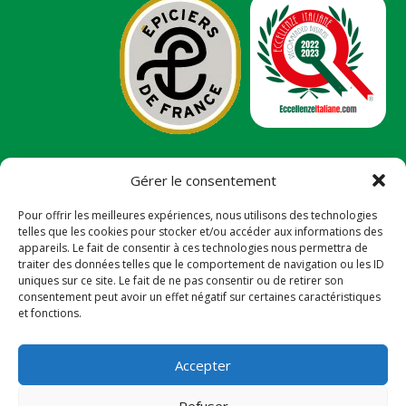
Gérer le consentement
Ce site a été financé avec l’aide du FEDER (REACT-UE),
dans le cadre de la réponse de l’UNION européenne à
Pour offrir les meilleures expériences, nous utilisons des technologies
la pandémie COVID-19. L’Europe s’engage à la
telles que les cookies pour stocker et/ou accéder aux informations des
Réunion.
appareils. Le fait de consentir à ces technologies nous permettra de
traiter des données telles que le comportement de navigation ou les ID
uniques sur ce site. Le fait de ne pas consentir ou de retirer son
143 rue Louis Lagourgue – résidence Australe –
consentement peut avoir un effet négatif sur certaines caractéristiques
Duparc – 97438 Sainte Marie – TVA: FR78812185775
et fonctions.
Accepter
Refuser