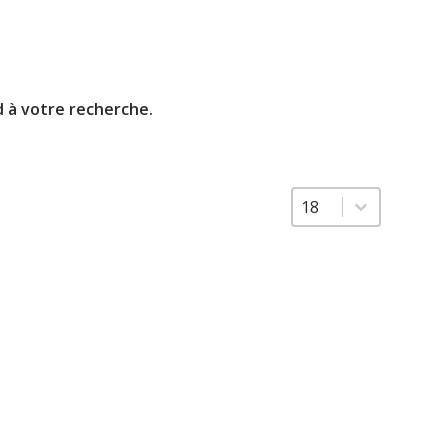
d à votre recherche.
Sélectionnez un nombre
Sélectionnez un n
18