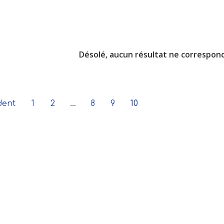
Désolé, aucun résultat ne correspon
dent
1
2
…
8
9
10