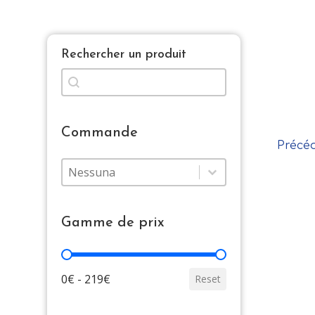
Rechercher un produit
cerca
Rechercher
Commande
Précé
Commande
Commande
Commande
Gamme de prix
Gamme de prix
0€ - 219€
Reset