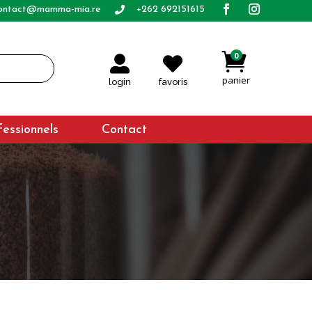
ontact@mamma-mia.re
+262 692151615


0


login
favoris
fessionnels
Contact