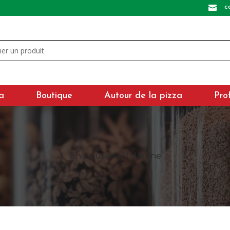
c

a
Boutique
Autour de la pizza
Pro
Charcuterie italienne