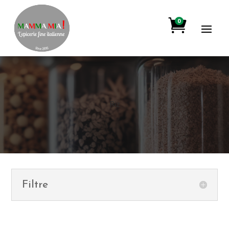

0
Riz
Filtre