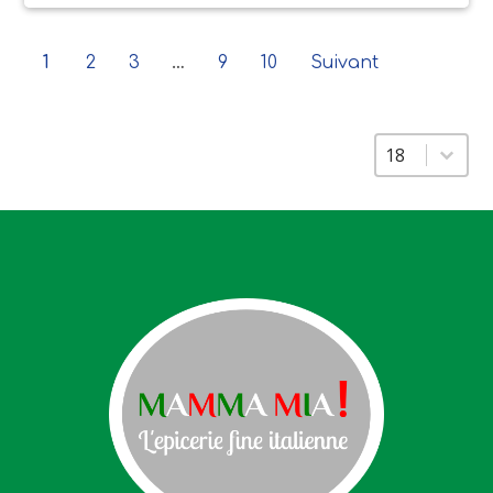
1
2
3
…
9
10
Suivant
Sélectionnez un
Sélectionne
18