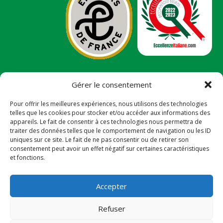
Gérer le consentement
Ce site a été financé avec l’aide du FEDER (REACT-UE),
dans le cadre de la réponse de l’UNION européenne à
Pour offrir les meilleures expériences, nous utilisons des technologies
la pandémie COVID-19. L’Europe s’engage à la
telles que les cookies pour stocker et/ou accéder aux informations des
Réunion.
appareils. Le fait de consentir à ces technologies nous permettra de
traiter des données telles que le comportement de navigation ou les ID
uniques sur ce site. Le fait de ne pas consentir ou de retirer son
143 rue Louis Lagourgue – résidence Australe –
consentement peut avoir un effet négatif sur certaines caractéristiques
Duparc – 97438 Sainte Marie – TVA: FR78812185775
et fonctions.
Accepter
Refuser