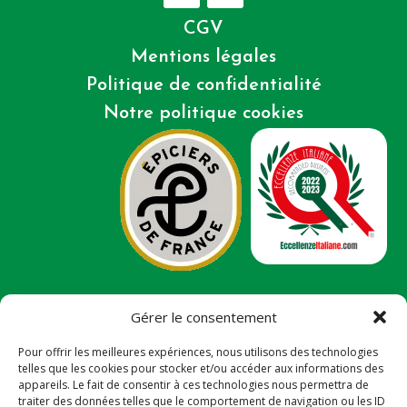
CGV
Mentions légales
Politique de confidentialité
Notre politique cookies
Gérer le consentement
Ce site a été financé avec l’aide du FEDER (REACT-UE),
dans le cadre de la réponse de l’UNION européenne à
Pour offrir les meilleures expériences, nous utilisons des technologies
la pandémie COVID-19. L’Europe s’engage à la
telles que les cookies pour stocker et/ou accéder aux informations des
Réunion.
appareils. Le fait de consentir à ces technologies nous permettra de
traiter des données telles que le comportement de navigation ou les ID