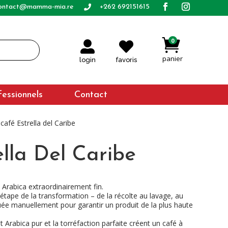
ontact@mamma-mia.re
+262 692151615


0


login
favoris
fessionnels
Contact
 café Estrella del Caribe
ella Del Caribe
é Arabica extraordinairement fin.
étape de la transformation – de la récolte au lavage, au
tuée manuellement pour garantir un produit de la plus haute
 Arabica pur et la torréfaction parfaite créent un café à