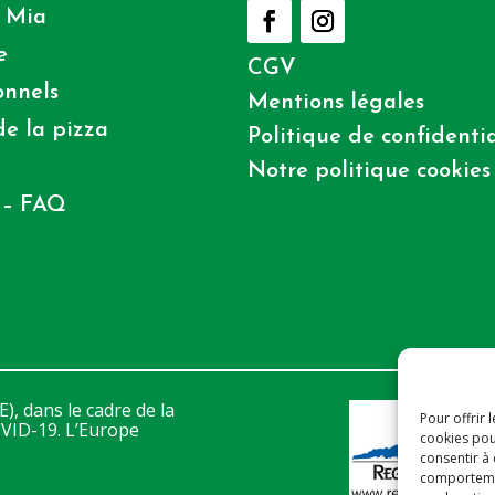
 Mia
e
CGV
onnels
Mentions légales
e la pizza
Politique de confidentia
Notre politique cookies
 – FAQ
), dans le cadre de la
Pour offrir 
VID-19. L’Europe
cookies pou
consentir à
comportement