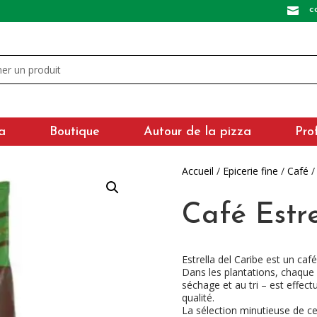
c

a
Boutique
Autour de la pizza
Pro
Accueil
/
Epicerie fine
/
Café
/
Café Estr
Estrella del Caribe est un caf
Dans les plantations, chaque 
séchage et au tri – est effec
qualité.
La sélection minutieuse de cet