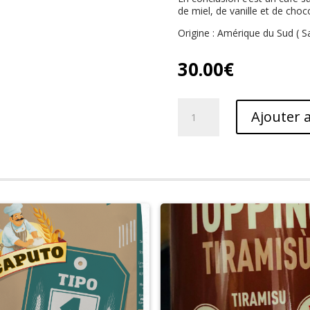
de miel, de vanille et de choc
Origine : Amérique du Sud ( 
30.00
€
quantité
Ajouter 
de
café
Estrella
del
Caribe