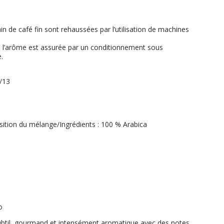
in de café fin sont rehaussées par l’utilisation de machines
e l’arôme est assurée par un conditionnement sous
.
0/13
ition du mélange/Ingrédients : 100 % Arabica
o
subtil, gourmand et intensément aromatique avec des notes