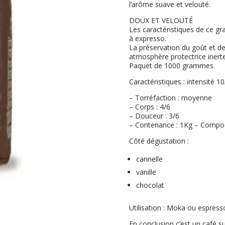
l’arôme suave et velouté.
DOUX ET VELOUTÉ
Les caractéristiques de ce gra
à expresso.
La préservation du goût et d
atmosphère protectrice inerte
Paquet de 1000 grammes.
Caractéristiques : intensité 1
– Torréfaction : moyenne
– Corps : 4/6
– Douceur : 3/6
– Contenance : 1Kg – Compos
Côté dégustation :
cannelle
vanille
chocolat
Utilisation : Moka ou espress
En conclusion c’est un café 