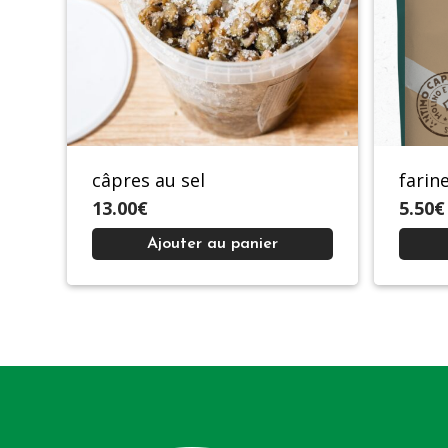
câpres au sel
farin
13.00€
5.50€
Ajouter au panier