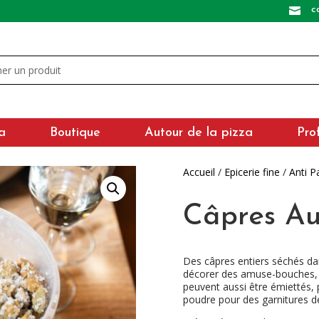
c

a
Boutique
Autour de la pizza
Pro
Accueil
/
Epicerie fine
/
Anti P
Câpres Au
Des câpres entiers séchés dans
décorer des amuse-bouches, d
peuvent aussi être émiettés, 
poudre pour des garnitures d