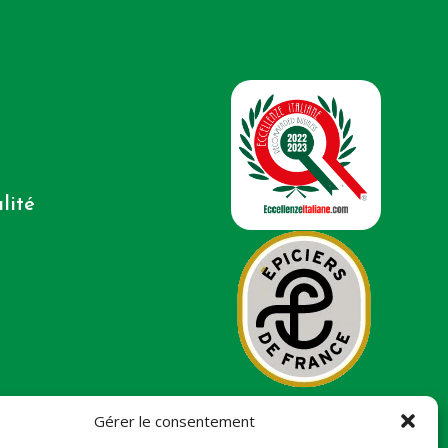
lité
Gérer le consentement