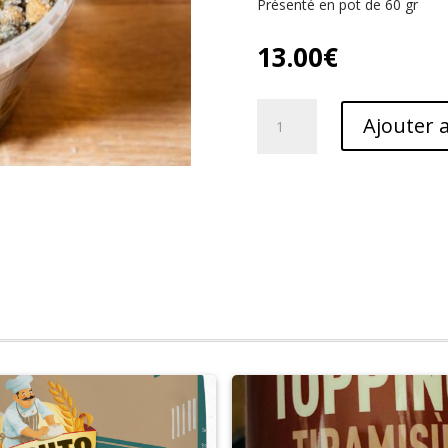
Présenté en pot de 60 gr
13.00
€
quantité
Ajouter 
de
câpres
au
sel