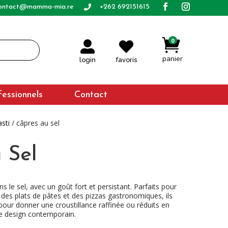
ontact@mamma-mia.re
+262 692151615


0


login
favoris
fessionnels
Contact
asti
/ câpres au sel
 Sel
 le sel, avec un goût fort et persistant. Parfaits pour
es plats de pâtes et des pizzas gastronomiques, ils
pour donner une croustillance raffinée ou réduits en
e design contemporain.