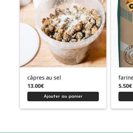
câpres au sel
farin
13.00€
5.50€
Ajouter au panier