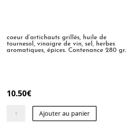
coeur d’artichauts grillés, huile de
tournesol, vinaigre de vin, sel, herbes
aromatiques, épices. Contenance 280 gr.
10.50
€
quantité
Ajouter au panier
de
cœurs
d'artichauts
grillés