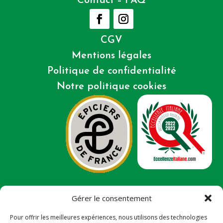
Contact – FAQ
CGV
Mentions légales
Politique de confidentialité
Notre politique cookies
Gérer le consentement
Ce site a été financé avec l’aide du FEDER (REACT-UE),
dans le cadre de la réponse de l’UNION européenne à
Pour offrir les meilleures expériences, nous utilisons des technologies