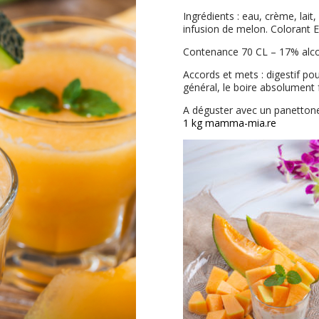
Ingrédients : eau, crème, lait,
infusion de melon. Colorant E
Contenance 70 CL – 17% alc
Accords et mets : digestif pou
général, le boire absolument f
A déguster avec un panettone
1 kg mamma-mia.re