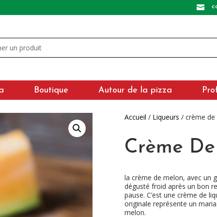
c

a
Boutique
Autour de la pizza
Pro
Accueil
/
Liqueurs
/ crème de
Crème De
la crème de melon, avec un g
dégusté froid après un bon 
pause. C’est une crème de liq
originale représente un mariag
melon.