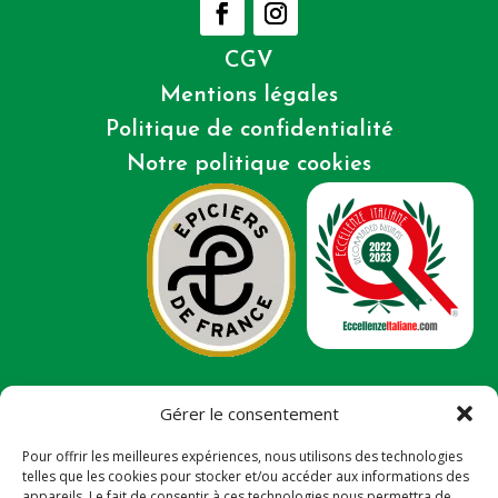
CGV
Mentions légales
Politique de confidentialité
Notre politique cookies
Gérer le consentement
Ce site a été financé avec l’aide du FEDER (REACT-UE),
dans le cadre de la réponse de l’UNION européenne à
Pour offrir les meilleures expériences, nous utilisons des technologies
la pandémie COVID-19. L’Europe s’engage à la
telles que les cookies pour stocker et/ou accéder aux informations des
Réunion.
appareils. Le fait de consentir à ces technologies nous permettra de