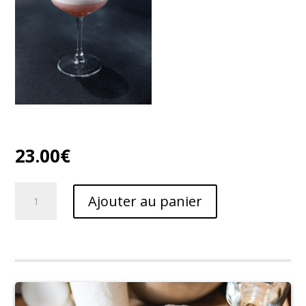
23.00
€
quantité
Ajouter au panier
de
le
Maraschino