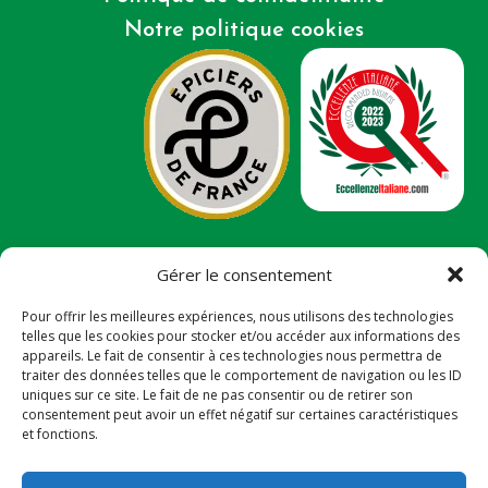
Notre politique cookies
Gérer le consentement
Ce site a été financé avec l’aide du FEDER (REACT-UE),
dans le cadre de la réponse de l’UNION européenne à
Pour offrir les meilleures expériences, nous utilisons des technologies
la pandémie COVID-19. L’Europe s’engage à la
telles que les cookies pour stocker et/ou accéder aux informations des
Réunion.
appareils. Le fait de consentir à ces technologies nous permettra de
traiter des données telles que le comportement de navigation ou les ID
uniques sur ce site. Le fait de ne pas consentir ou de retirer son
143 rue Louis Lagourgue – résidence Australe –
consentement peut avoir un effet négatif sur certaines caractéristiques
Duparc – 97438 Sainte Marie – TVA: FR78812185775
et fonctions.